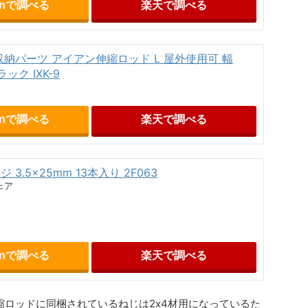
onで調べる
楽天で調べる
DIY収納パーツ アイアン伸縮ロッド L 屋外使用可 幅
ラック IXK-9
onで調べる
楽天で調べる
3.5×25mm 13本入り 2F063
ェア
onで調べる
楽天で調べる
アン伸縮ロッドに同梱されているねじは2x4材用になっているた