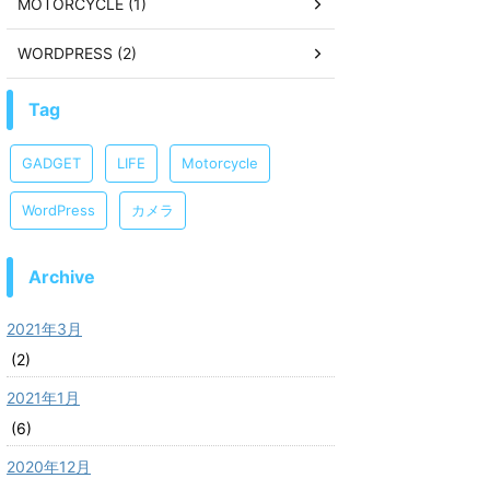
MOTORCYCLE (1)
WORDPRESS (2)
Tag
GADGET
LIFE
Motorcycle
WordPress
カメラ
Archive
2021年3月
(2)
2021年1月
(6)
2020年12月