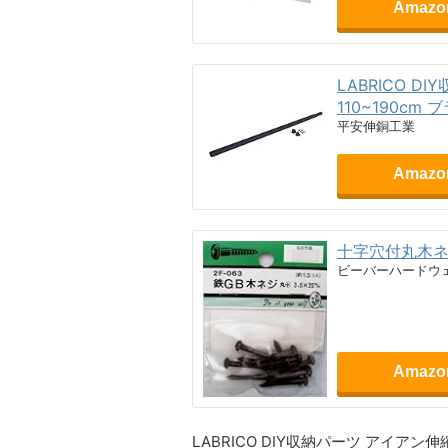
Amaz
LABRICO 
110~190cm ブ
平安伸銅工業
Amaz
十字穴付丸木ネジ 
ビーバーハードウ
Amaz
LABRICO DIY収納パーツ アイ